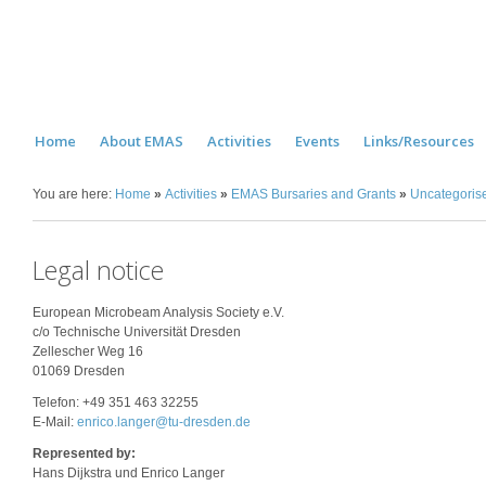
Home
About EMAS
Activities
Events
Links/Resources
You are here:
Home
»
Activities
»
EMAS Bursaries and Grants
»
Uncategoris
Legal notice
European Microbeam Analysis Society e.V.
c/o Technische Universität Dresden
Zellescher Weg 16
01069 Dresden
Telefon: +49 351 463 32255
E-Mail:
enrico.langer@tu-dresden.de
Represented by:
Hans Dijkstra und Enrico Langer