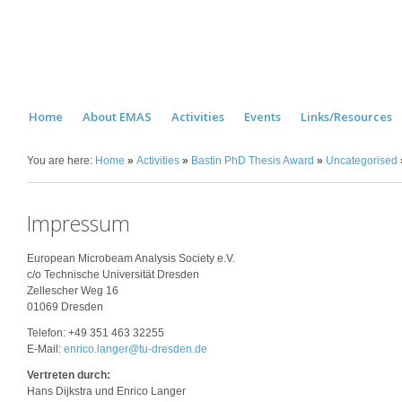
Home
About EMAS
Activities
Events
Links/Resources
You are here:
Home
»
Activities
»
Bastin PhD Thesis Award
»
Uncategorised
Impressum
European Microbeam Analysis Society e.V.
c/o Technische Universität Dresden
Zellescher Weg 16
01069 Dresden
Telefon: +49 351 463 32255
E-Mail:
enrico.langer@tu-dresden.de
Vertreten durch:
Hans Dijkstra und Enrico Langer