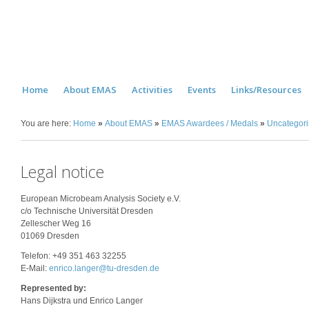
Home
About EMAS
Activities
Events
Links/Resources
You are here:
Home
»
About EMAS
»
EMAS Awardees / Medals
»
Uncategor
Legal notice
European Microbeam Analysis Society e.V.
c/o Technische Universität Dresden
Zellescher Weg 16
01069 Dresden
Telefon: +49 351 463 32255
E-Mail:
enrico.langer@tu-dresden.de
Represented by:
Hans Dijkstra und Enrico Langer