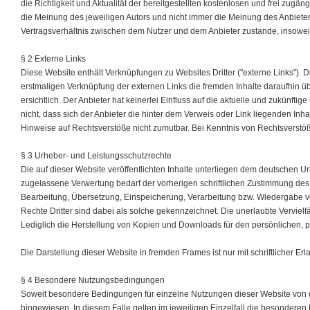
die Richtigkeit und Aktualität der bereitgestellten kostenlosen und frei zu
die Meinung des jeweiligen Autors und nicht immer die Meinung des Anbieters
Vertragsverhältnis zwischen dem Nutzer und dem Anbieter zustande, insoweit
§ 2 Externe Links
Diese Website enthält Verknüpfungen zu Websites Dritter ("externe Links"). D
erstmaligen Verknüpfung der externen Links die fremden Inhalte daraufhin 
ersichtlich. Der Anbieter hat keinerlei Einfluss auf die aktuelle und zukünfti
nicht, dass sich der Anbieter die hinter dem Verweis oder Link liegenden Inha
Hinweise auf Rechtsverstöße nicht zumutbar. Bei Kenntnis von Rechtsverstöß
§ 3 Urheber- und Leistungsschutzrechte
Die auf dieser Website veröffentlichten Inhalte unterliegen dem deutschen 
zugelassene Verwertung bedarf der vorherigen schriftlichen Zustimmung des A
Bearbeitung, Übersetzung, Einspeicherung, Verarbeitung bzw. Wiedergabe v
Rechte Dritter sind dabei als solche gekennzeichnet. Die unerlaubte Vervielfäl
Lediglich die Herstellung von Kopien und Downloads für den persönlichen, pr
Die Darstellung dieser Website in fremden Frames ist nur mit schriftlicher Erl
§ 4 Besondere Nutzungsbedingungen
Soweit besondere Bedingungen für einzelne Nutzungen dieser Website von 
hingewiesen. In diesem Falle gelten im jeweiligen Einzelfall die besonder