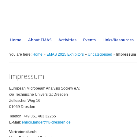
Home
About EMAS
Activities
Events
Links/Resources
You are here:
Home
»
EMAS 2025 Exhibitors
»
Uncategorised
»
Impressum
Impressum
European Microbeam Analysis Society e.V.
c/o Technische Universität Dresden
Zellescher Weg 16
01069 Dresden
Telefon: +49 351 463 32255
E-Mail:
enrico.langer@tu-dresden.de
Vertreten durch: